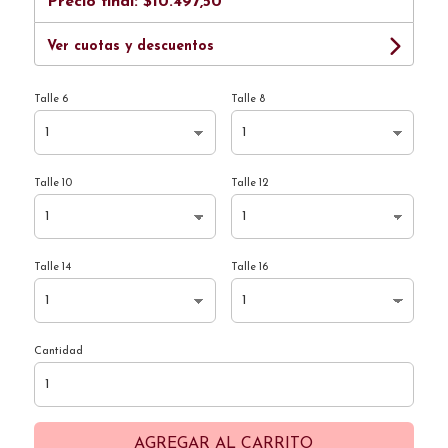
Precio final:
$10.497,50
Ver cuotas y descuentos
Talle 6
Talle 8
Talle 10
Talle 12
Talle 14
Talle 16
Cantidad
AGREGAR AL CARRITO