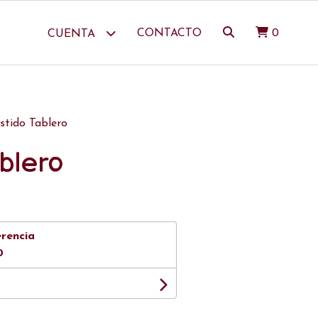
CONTACTO
0
CUENTA
stido Tablero
blero
erencia
0