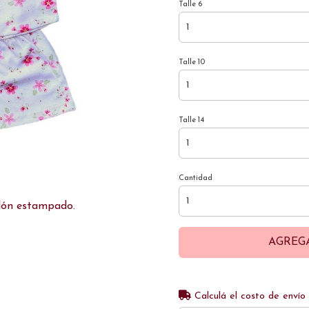
Talle 6
Talle 10
Talle 14
Cantidad
dón estampado.
AGREG
Calculá el costo de envío