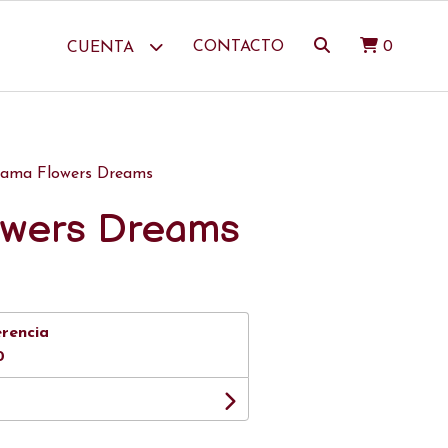
CONTACTO
0
CUENTA
jama Flowers Dreams
owers Dreams
erencia
0