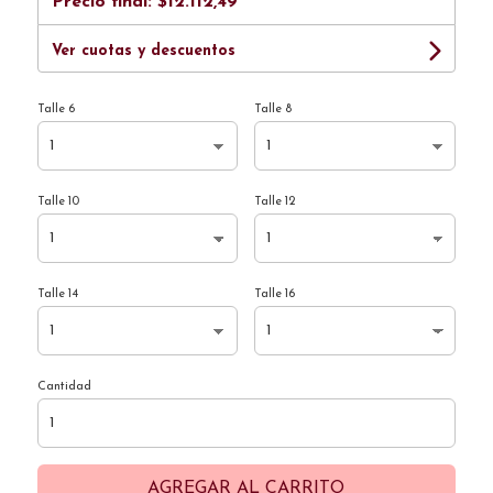
Precio final:
$12.112,49
Ver cuotas y descuentos
Talle 6
Talle 8
Talle 10
Talle 12
Talle 14
Talle 16
Cantidad
AGREGAR AL CARRITO