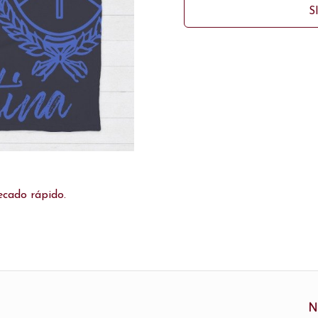
S
ecado rápido.
N