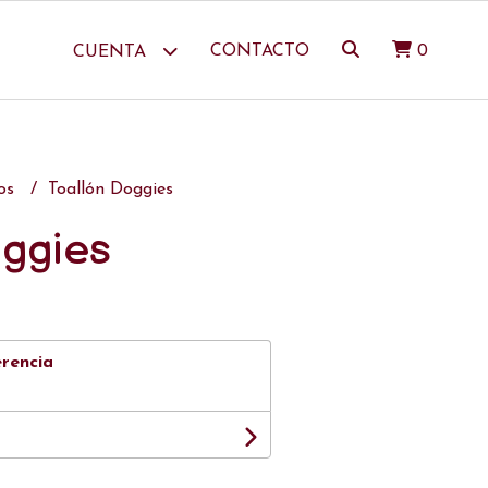
CONTACTO
0
CUENTA
ros
Toallón Doggies
oggies
erencia